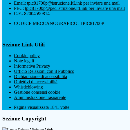
Email:
tpic81700p@istruzione.It
Link per inviare una mail
PEC:
tpic81700p@pec.istruzione.it
Link per inviare una mail
C.F.: 82004590814
CODICE MECCANOGRAFICO: TPIC81700P
Sezione Link Utili
Cookie policy
Note legali
Informativa Privacy
Ufficio Relazioni con il Pubblico
Dichiarazione di accessibilità
Obiettivi di accessibilità
Whistleblowing
Gestione consensi cookie
Amministrazione trasparente
Pagina visualizzata
1841
volte
Sezione Copyright