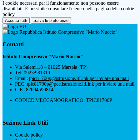
I cookie necessari per il funzionamento non possono essere
disabilitati. È possibile consultare l'elenco nella pagina della cookie
policy.
Accetta tutti
Salva le preferenze
Istituto Comprensivo "Mario Nuccio"
Contatti
Istituto Comprensivo "Mario Nuccio"
Via Salemi,18 – 91025 Marsala (TP)
Tel:
0923/981319
Email:
tpic81700p@istruzione.It
Link per inviare una mail
PEC:
tpic81700p@pec.istruzione.it
Link per inviare una mail
C.F.: 82004590814
CODICE MECCANOGRAFICO: TPIC81700P
Sezione Link Utili
Cookie policy