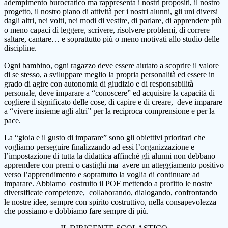
adempimento burocratico ma rappresenta i nostri propositi, il nostro
progetto, il nostro piano di attività per i nostri alunni, gli uni diversi
dagli altri, nei volti, nei modi di vestire, di parlare, di apprendere più
o meno capaci di leggere, scrivere, risolvere problemi, di correre
saltare, cantare… e soprattutto più o meno motivati allo studio delle
discipline.
Ogni bambino, ogni ragazzo deve essere aiutato a scoprire il valore
di se stesso, a sviluppare meglio la propria personalità ed essere in
grado di agire con autonomia di giudizio e di responsabilità
personale, deve imparare a “conoscere” ed acquisire la capacità di
cogliere il significato delle cose, di capire e di creare, deve imparare
a “vivere insieme agli altri” per la reciproca comprensione e per la
pace.
La “gioia e il gusto di imparare” sono gli obiettivi prioritari che
vogliamo perseguire finalizzando ad essi l’organizzazione e
l’impostazione di tutta la didattica affinché gli alunni non debbano
apprendere con premi o castighi ma avere un atteggiamento positivo
verso l’apprendimento e soprattutto la voglia di continuare ad
imparare. Abbiamo costruito il POF mettendo a profitto le nostre
diversificate competenze, collaborando, dialogando, confrontando
le nostre idee, sempre con spirito costruttivo, nella consapevolezza
che possiamo e dobbiamo fare sempre di più.