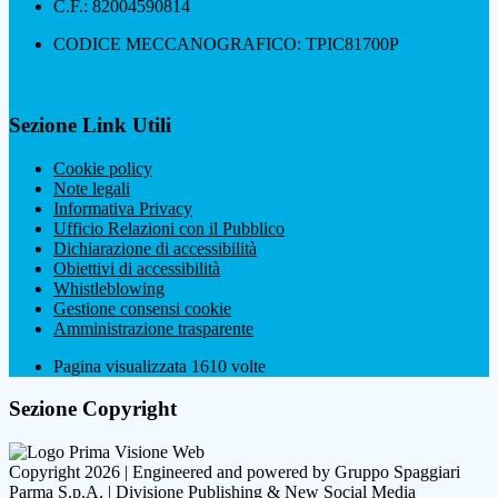
C.F.: 82004590814
CODICE MECCANOGRAFICO: TPIC81700P
Sezione Link Utili
Cookie policy
Note legali
Informativa Privacy
Ufficio Relazioni con il Pubblico
Dichiarazione di accessibilità
Obiettivi di accessibilità
Whistleblowing
Gestione consensi cookie
Amministrazione trasparente
Pagina visualizzata
1610
volte
Sezione Copyright
Copyright 2026 | Engineered and powered by Gruppo Spaggiari
Parma S.p.A. | Divisione Publishing & New Social Media