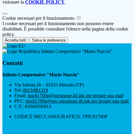
visionare la
COOKIE POLICY
.
Cookie necessari per il funzionamento
I cookie necessari per il funzionamento non possono essere
disabilitati. È possibile consultare l'elenco nella pagina della cookie
policy.
Accetta tutti
Salva le preferenze
Istituto Comprensivo "Mario Nuccio"
Contatti
Istituto Comprensivo "Mario Nuccio"
Via Salemi,18 – 91025 Marsala (TP)
Tel:
0923/981319
Email:
tpic81700p@istruzione.It
Link per inviare una mail
PEC:
tpic81700p@pec.istruzione.it
Link per inviare una mail
C.F.: 82004590814
CODICE MECCANOGRAFICO: TPIC81700P