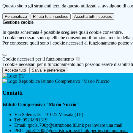
Questo sito o gli strumenti terzi da questo utilizzati si avvalgono di coo
Personalizza
Rifiuta tutti
i cookies
Accetta tutti
i cookies
Gestione cookie
In questa schermata è possibile scegliere quali cookie consentire.
I cookie necessari sono quelli che consentono il funzionamento della pi
Per conoscere quali sono i cookie necessari al funzionamento potete v
Cookie necessari per il funzionamento
I cookie necessari per il funzionamento non possono essere disabilitati.
Accetta tutti
Salva le preferenze
Istituto Comprensivo "Mario Nuccio"
Contatti
Istituto Comprensivo "Mario Nuccio"
Via Salemi,18 – 91025 Marsala (TP)
Tel:
0923/981319
Email:
tpic81700p@istruzione.It
Link per inviare una mail
PEC:
tpic81700p@pec.istruzione.it
Link per inviare una mail