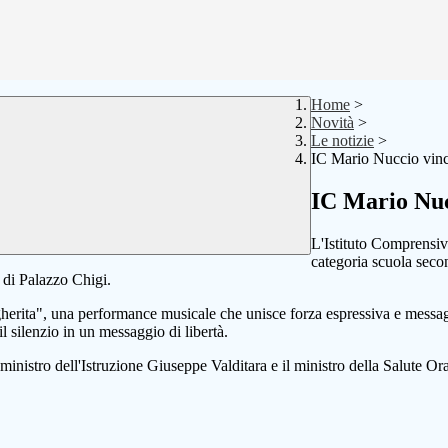
Home
>
Novità
>
Le notizie
>
IC Mario Nuccio vinc
IC Mario Nuc
L'Istituto Comprensiv
categoria scuola seco
 di Palazzo Chigi.
herita"
, una performance musicale che unisce forza espressiva e messagg
 il silenzio in un messaggio di libertà.
l ministro dell'Istruzione
Giuseppe Valditara
e il ministro della Salute
Ora