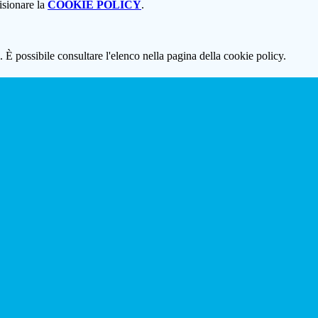
isionare la
COOKIE POLICY
.
 È possibile consultare l'elenco nella pagina della cookie policy.