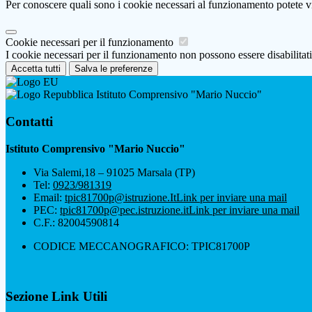
Per conoscere quali sono i cookie necessari al funzionamento potete v
Cookie necessari per il funzionamento
I cookie necessari per il funzionamento non possono essere disabilitati.
Accetta tutti
Salva le preferenze
Istituto Comprensivo "Mario Nuccio"
Contatti
Istituto Comprensivo "Mario Nuccio"
Via Salemi,18 – 91025 Marsala (TP)
Tel:
0923/981319
Email:
tpic81700p@istruzione.It
Link per inviare una mail
PEC:
tpic81700p@pec.istruzione.it
Link per inviare una mail
C.F.: 82004590814
CODICE MECCANOGRAFICO: TPIC81700P
Sezione Link Utili