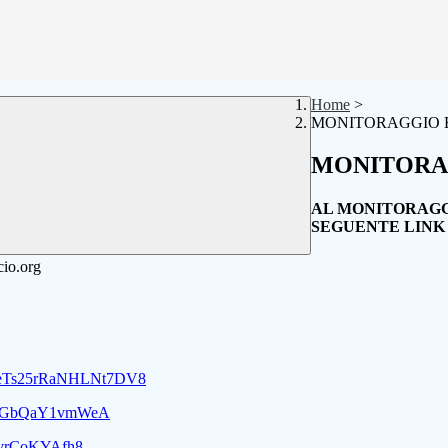
Home
>
MONITORAGGIO 
MONITORA
AL MONITORAGGI
SEGUENTE LIN
o.org
le/eTs25rRaNHLNt7DV8
oHEiGbQaY1vmWeA
ATvrCoKYAfh8