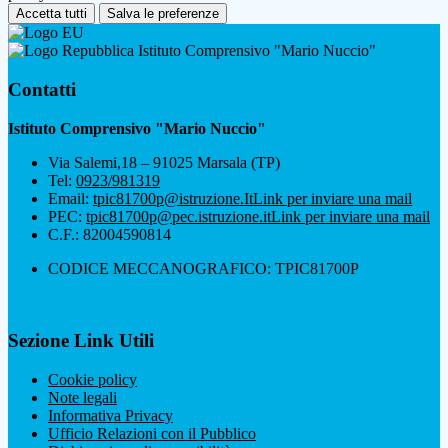
Accetta tutti
Salva le preferenze
Istituto Comprensivo "Mario Nuccio"
Contatti
Istituto Comprensivo "Mario Nuccio"
Via Salemi,18 – 91025 Marsala (TP)
Tel:
0923/981319
Email:
tpic81700p@istruzione.It
Link per inviare una mail
PEC:
tpic81700p@pec.istruzione.it
Link per inviare una mail
C.F.: 82004590814
CODICE MECCANOGRAFICO: TPIC81700P
Sezione Link Utili
Cookie policy
Note legali
Informativa Privacy
Ufficio Relazioni con il Pubblico