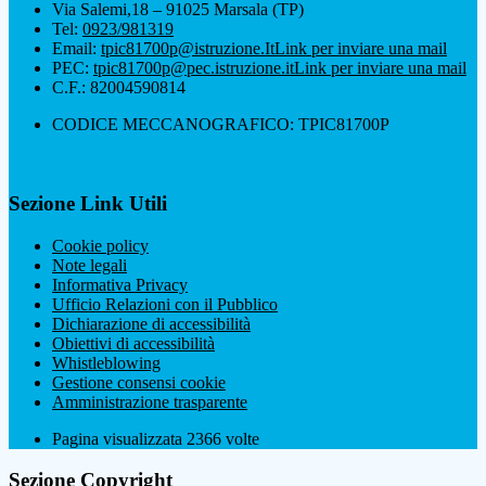
Via Salemi,18 – 91025 Marsala (TP)
Tel:
0923/981319
Email:
tpic81700p@istruzione.It
Link per inviare una mail
PEC:
tpic81700p@pec.istruzione.it
Link per inviare una mail
C.F.: 82004590814
CODICE MECCANOGRAFICO: TPIC81700P
Sezione Link Utili
Cookie policy
Note legali
Informativa Privacy
Ufficio Relazioni con il Pubblico
Dichiarazione di accessibilità
Obiettivi di accessibilità
Whistleblowing
Gestione consensi cookie
Amministrazione trasparente
Pagina visualizzata
2366
volte
Sezione Copyright