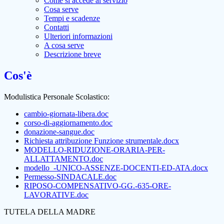
Come si accede al servizio
Cosa serve
Tempi e scadenze
Contatti
Ulteriori informazioni
A cosa serve
Descrizione breve
Cos'è
Modulistica Personale Scolastico:
cambio-giornata-libera.doc
corso-di-aggiornamento.doc
donazione-sangue.doc
Richiesta attribuzione Funzione strumentale.docx
MODELLO-RIDUZIONE-ORARIA-PER-
ALLATTAMENTO.doc
modello_-UNICO-ASSENZE-DOCENTI-ED-ATA.docx
Permesso-SINDACALE.doc
RIPOSO-COMPENSATIVO-GG.-635-ORE-
LAVORATIVE.doc
TUTELA DELLA MADRE