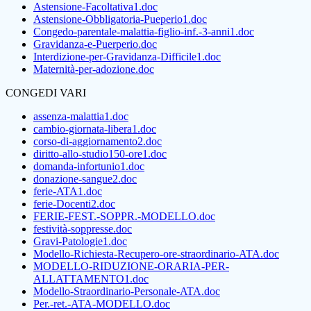
Astensione-Facoltativa1.doc
Astensione-Obbligatoria-Pueperio1.doc
Congedo-parentale-malattia-figlio-inf.-3-anni1.doc
Gravidanza-e-Puerperio.doc
Interdizione-per-Gravidanza-Difficile1.doc
Maternità-per-adozione.doc
CONGEDI VARI
assenza-malattia1.doc
cambio-giornata-libera1.doc
corso-di-aggiornamento2.doc
diritto-allo-studio150-ore1.doc
domanda-infortunio1.doc
donazione-sangue2.doc
ferie-ATA1.doc
ferie-Docenti2.doc
FERIE-FEST.-SOPPR.-MODELLO.doc
festività-soppresse.doc
Gravi-Patologie1.doc
Modello-Richiesta-Recupero-ore-straordinario-ATA.doc
MODELLO-RIDUZIONE-ORARIA-PER-
ALLATTAMENTO1.doc
Modello-Straordinario-Personale-ATA.doc
Per.-ret.-ATA-MODELLO.doc