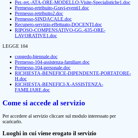
Per.-ret.-ATA-ORE-MODELLO-Visite-Specialistiche1.doc
Permesso-retribuito-Gravi-eventi1.doc
Permesso-retribuito2.doc
Permesso-SINDACALE.doc
Recupero-servizio-effettuato-DOCENTI.doc
RIPOSO-COMPENSATIVO-GG.-635-ORE-
LAVORATIVE1.doc
LEGGE 104
congedo-biennale.doc
Permesso-104-assistenza-familiare.doc
Permesso-104-personale.doc
RICHIESTA-BENEFICE-DIPENDENTE-PORTATORE-
H.doc
RICHIESTA-BENEFICI-X-ASSISTENZA-
FAMILIARE.doc
Come si accede al servizio
Per accedere al servizio cliccare sul modulo interessato per
scaricarlo.
Luoghi in cui viene erogato il servizio