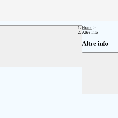
Home
>
Altre info
Altre info