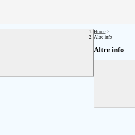
Home
>
Altre info
Altre info