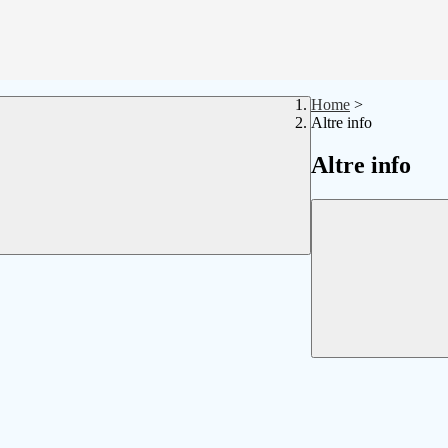
Home
>
Altre info
Altre info