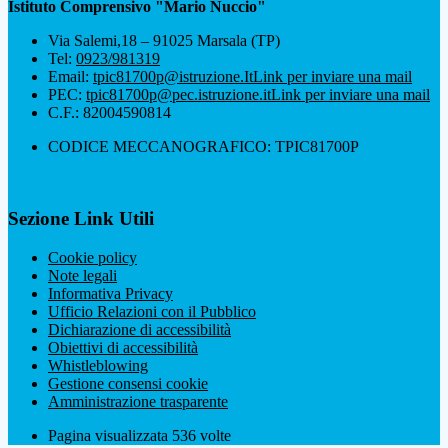
Istituto Comprensivo "Mario Nuccio"
Via Salemi,18 – 91025 Marsala (TP)
Tel:
0923/981319
Email:
tpic81700p@istruzione.It
Link per inviare una mail
PEC:
tpic81700p@pec.istruzione.it
Link per inviare una mail
C.F.: 82004590814
CODICE MECCANOGRAFICO: TPIC81700P
Sezione Link Utili
Cookie policy
Note legali
Informativa Privacy
Ufficio Relazioni con il Pubblico
Dichiarazione di accessibilità
Obiettivi di accessibilità
Whistleblowing
Gestione consensi cookie
Amministrazione trasparente
Pagina visualizzata
536
volte