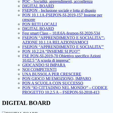
POC - Socialità, apprendimenti, accoglienza
DIGITAL BOARD
FSEPON - Inclusione sociale e lotta al disagio
PON 10.1.1A-FSEPON-SI-2019-157 Insieme per
crescere
PON RETI LOCALI
DIGITAL BOARD
Fesr smart Class – 10.8.6A-fesrpon-SI-2020-534
FSEPON “APPRENDIMENTO E SOCIALITA'”-
AZIONE 10.1.1A RELAZIONIAMOCI
FSEPON “APPRENDIMENTO E SOCIALITA'”
PON 10.2.2A “INSIEME SI PUO'”
FSE PON-SI-2019-70 Obiettivo specifico Azioni
10.02.5 “A scuola di impresa”
GIOCANDO SI IMPARA
NOI COMPETENTI
UNA BUSSOLA PER CRESCERE
PON GIOCO MI EMOZIONO, IMPARO
PON A SCUOLA CON SUCCESSO
PON “IO CITTADINO NEL MONDO” – CODICE
PROGETTO 10.2.5 A – FSEPON-SI-2018-413
DIGITAL BOARD