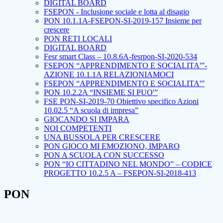
DIGITAL BOARD
FSEPON - Inclusione sociale e lotta al disagio
PON 10.1.1A-FSEPON-SI-2019-157 Insieme per
crescere
PON RETI LOCALI
DIGITAL BOARD
Fesr smart Class – 10.8.6A-fesrpon-SI-2020-534
FSEPON “APPRENDIMENTO E SOCIALITA'”-
AZIONE 10.1.1A RELAZIONIAMOCI
FSEPON “APPRENDIMENTO E SOCIALITA'”
PON 10.2.2A “INSIEME SI PUO'”
FSE PON-SI-2019-70 Obiettivo specifico Azioni
10.02.5 “A scuola di impresa”
GIOCANDO SI IMPARA
NOI COMPETENTI
UNA BUSSOLA PER CRESCERE
PON GIOCO MI EMOZIONO, IMPARO
PON A SCUOLA CON SUCCESSO
PON “IO CITTADINO NEL MONDO” – CODICE
PROGETTO 10.2.5 A – FSEPON-SI-2018-413
PON