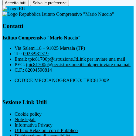
Accetta tutti
Salva le preferenze
Istituto Comprensivo "Mario Nuccio"
Contatti
Istituto Comprensivo "Mario Nuccio"
Via Salemi,18 – 91025 Marsala (TP)
Tel:
0923/981319
Email:
tpic81700p@istruzione.It
Link per inviare una mail
PEC:
tpic81700p@pec.istruzione.it
Link per inviare una mail
C.F.: 82004590814
CODICE MECCANOGRAFICO: TPIC81700P
Sezione Link Utili
Cookie policy
Note legali
Informativa Privacy
Ufficio Relazioni con il Pubblico
Dichiarazione di accessibilità