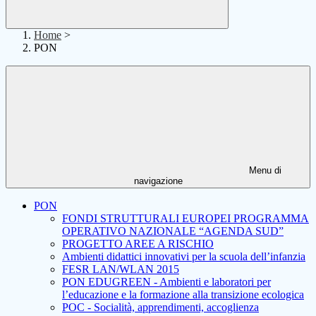
Home
>
PON
Menu di
navigazione
PON
FONDI STRUTTURALI EUROPEI PROGRAMMA
OPERATIVO NAZIONALE “AGENDA SUD”
PROGETTO AREE A RISCHIO
Ambienti didattici innovativi per la scuola dell’infanzia
FESR LAN/WLAN 2015
PON EDUGREEN - Ambienti e laboratori per
l’educazione e la formazione alla transizione ecologica
POC - Socialità, apprendimenti, accoglienza