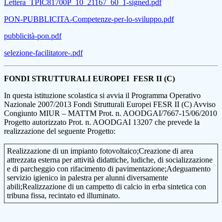
Lettera_TPIC81700P_10_21167_60_1-signed.pdf
PON-PUBBLICITA-Competenze-per-lo-sviluppo.pdf
pubblicità-pon.pdf
selezione-facilitatore-.pdf
FONDI STRUTTURALI EUROPEI
FESR II (C)
In questa istituzione scolastica si avvia il Programma Operativo
Nazionale 2007/2013 Fondi Strutturali Europei FESR II (C) Avviso
Congiunto MIUR – MATTM Prot. n. AOODGAI/7667-15/06/2010
Progetto autorizzato Prot. n. AOODGAI 13207 che prevede la
realizzazione del seguente Progetto:
Realizzazione di un impianto fotovoltaico;Creazione di area
attrezzata esterna per attività didattiche, ludiche, di socializzazione
e di parcheggio con rifacimento di pavimentazione;Adeguamento
servizio igienico in palestra per alunni diversamente
abili;Realizzazione di un campetto di calcio in erba sintetica con
tribuna fissa, recintato ed illuminato.