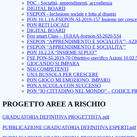
POC - Socialità, apprendimenti, accoglienza
DIGITAL BOARD
FSEPON - Inclusione sociale e lotta al disagio
PON 10.1.1A-FSEPON-SI-2019-157 Insieme per cresce
PON RETI LOCALI
DIGITAL BOARD
Fesr smart Class – 10.8.6A-fesrpon-SI-2020-534
FSEPON “APPRENDIMENTO E SOCIALITA'”- AZI
FSEPON “APPRENDIMENTO E SOCIALITA'”
PON 10.2.2A “INSIEME SI PUO'”
FSE PON-SI-2019-70 Obiettivo specifico Azioni 10.02.5
GIOCANDO SI IMPARA
NOI COMPETENTI
UNA BUSSOLA PER CRESCERE
PON GIOCO MI EMOZIONO, IMPARO
PON A SCUOLA CON SUCCESSO
PON “IO CITTADINO NEL MONDO” – CODICE PROG
PROGETTO AREE A RISCHIO
GRADUATORIA DEFINITIVA PROGETTISTA.pdf
PUBBLICAZIONE GRADUATORIA DEFINITIVA ESPERTI.pdf