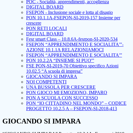
POC - Socialità, apprendimenti, accoglienza
DIGITAL BOARD
FSEPON - Inclusione sociale e lotta al disagio
PON 10.1.1A-FSEPON-SI-2019-157 Insieme per
crescere
PON RETI LOCALI
DIGITAL BOARD
Fesr smart Class – 10.8.6A-fesrpon-SI-2020-534
FSEPON “APPRENDIMENTO E SOCIALITA'”-
AZIONE 10.1.1A RELAZIONIAMOCI
FSEPON “APPRENDIMENTO E SOCIALITA'”
PON 10.2.2A “INSIEME SI PUO'”
FSE PON-SI-2019-70 Obiettivo specifico Azioni
10.02.5 “A scuola di impresa”
GIOCANDO SI IMPARA
NOI COMPETENTI
UNA BUSSOLA PER CRESCERE
PON GIOCO MI EMOZIONO, IMPARO
PON A SCUOLA CON SUCCESSO
PON “IO CITTADINO NEL MONDO” – CODICE
PROGETTO 10.2.5 A – FSEPON-SI-2018-413
GIOCANDO SI IMPARA