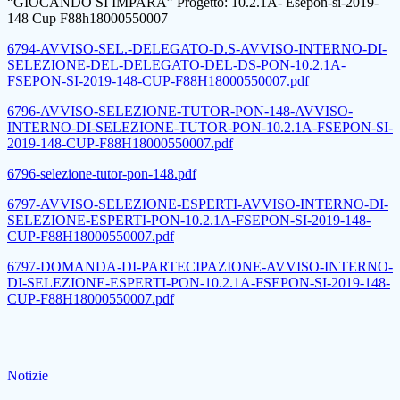
“GIOCANDO SI IMPARA” Progetto: 10.2.1A- Esepon-si-2019-
148 Cup F88h18000550007
6794-AVVISO-SEL.-DELEGATO-D.S-AVVISO-INTERNO-DI-
SELEZIONE-DEL-DELEGATO-DEL-DS-PON-10.2.1A-
FSEPON-SI-2019-148-CUP-F88H18000550007.pdf
6796-AVVISO-SELEZIONE-TUTOR-PON-148-AVVISO-
INTERNO-DI-SELEZIONE-TUTOR-PON-10.2.1A-FSEPON-SI-
2019-148-CUP-F88H18000550007.pdf
6796-selezione-tutor-pon-148.pdf
6797-AVVISO-SELEZIONE-ESPERTI-AVVISO-INTERNO-DI-
SELEZIONE-ESPERTI-PON-10.2.1A-FSEPON-SI-2019-148-
CUP-F88H18000550007.pdf
6797-DOMANDA-DI-PARTECIPAZIONE-AVVISO-INTERNO-
DI-SELEZIONE-ESPERTI-PON-10.2.1A-FSEPON-SI-2019-148-
CUP-F88H18000550007.pdf
Notizie