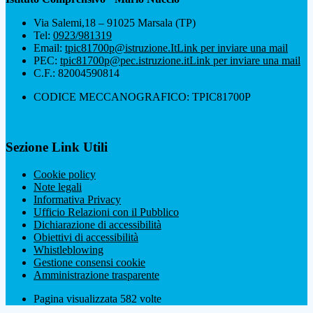
Via Salemi,18 – 91025 Marsala (TP)
Tel:
0923/981319
Email:
tpic81700p@istruzione.It
Link per inviare una mail
PEC:
tpic81700p@pec.istruzione.it
Link per inviare una mail
C.F.: 82004590814
CODICE MECCANOGRAFICO: TPIC81700P
Sezione Link Utili
Cookie policy
Note legali
Informativa Privacy
Ufficio Relazioni con il Pubblico
Dichiarazione di accessibilità
Obiettivi di accessibilità
Whistleblowing
Gestione consensi cookie
Amministrazione trasparente
Pagina visualizzata
582
volte