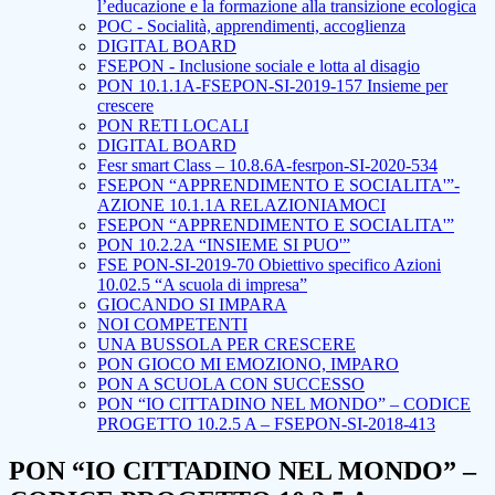
l’educazione e la formazione alla transizione ecologica
POC - Socialità, apprendimenti, accoglienza
DIGITAL BOARD
FSEPON - Inclusione sociale e lotta al disagio
PON 10.1.1A-FSEPON-SI-2019-157 Insieme per
crescere
PON RETI LOCALI
DIGITAL BOARD
Fesr smart Class – 10.8.6A-fesrpon-SI-2020-534
FSEPON “APPRENDIMENTO E SOCIALITA'”-
AZIONE 10.1.1A RELAZIONIAMOCI
FSEPON “APPRENDIMENTO E SOCIALITA'”
PON 10.2.2A “INSIEME SI PUO'”
FSE PON-SI-2019-70 Obiettivo specifico Azioni
10.02.5 “A scuola di impresa”
GIOCANDO SI IMPARA
NOI COMPETENTI
UNA BUSSOLA PER CRESCERE
PON GIOCO MI EMOZIONO, IMPARO
PON A SCUOLA CON SUCCESSO
PON “IO CITTADINO NEL MONDO” – CODICE
PROGETTO 10.2.5 A – FSEPON-SI-2018-413
PON “IO CITTADINO NEL MONDO” –