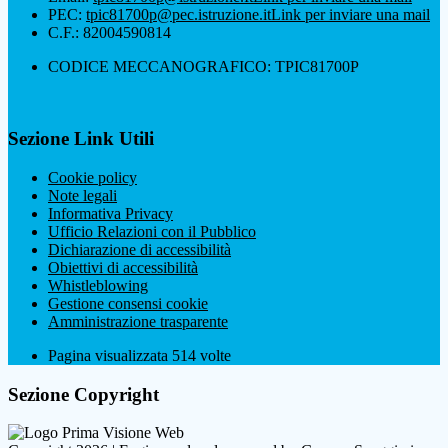
PEC:
tpic81700p@pec.istruzione.it
Link per inviare una mail
C.F.: 82004590814
CODICE MECCANOGRAFICO: TPIC81700P
Sezione Link Utili
Cookie policy
Note legali
Informativa Privacy
Ufficio Relazioni con il Pubblico
Dichiarazione di accessibilità
Obiettivi di accessibilità
Whistleblowing
Gestione consensi cookie
Amministrazione trasparente
Pagina visualizzata
514
volte
Sezione Copyright